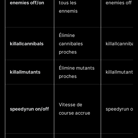
enemies off/on
tous les
enemies off
ennemis
Élimine
killallcannibals
cannibales
killallcannibal
proches
Élimine mutants
killallmutants
killallmutants
proches
Vitesse de
speedyrun on/off
speedyrun on
course accrue